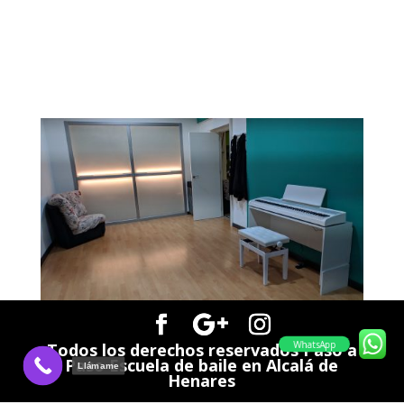
Todos los derechos reservados Paso a
WhatsApp
Paso Escuela de baile en Alcalá de
Llámame
Henares